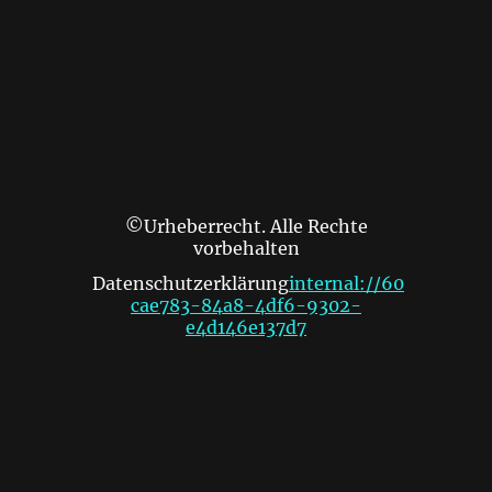
©Urheberrecht. Alle Rechte
vorbehalten
Datenschutzerklärung
internal://60
cae783-84a8-4df6-9302-
e4d146e137d7